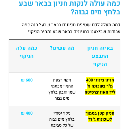
כמה עולה לנקות חניון בבאר שבע
בלחץ מים גבוה?
כמה תעלה לכם שטיפת חניונים בבאר שבע? הנה כמה
עבודות שביצענו בחניונים בבאר שבע ומחיר הניקוי
באיזה חניון
מה עשינו?
כמה עלה
התבצע
הניקוי
הניקוי
חניון בינוני 400
ניקוי רצפת
600 ₪
מ"ר בשכונה א'
החניון מכתמי
ליד האוניברסיטה
שמן ואבק בלחץ
מים גבוה
חניון קטן בסמוך
ניקוי יסודי
400 ₪
לשכונות ג' וד'
בלחץ מים גבוה
של כל סביבת