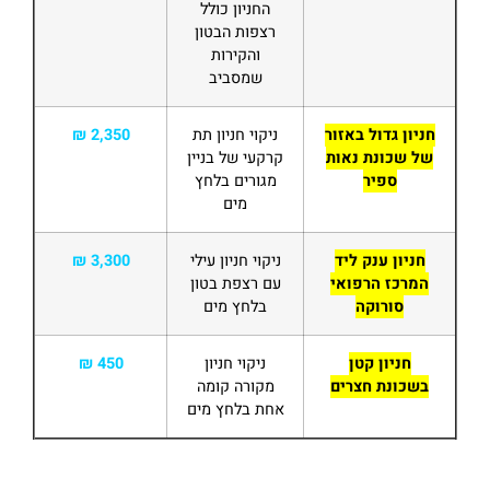
החניון כולל
רצפות הבטון
והקירות
שמסביב
חניון גדול באזור
ניקוי חניון תת
2,350 ₪
של שכונת נאות
קרקעי של בניין
ספיר
מגורים בלחץ
מים
חניון ענק ליד
ניקוי חניון עילי
3,300 ₪
המרכז הרפואי
עם רצפת בטון
סורוקה
בלחץ מים
חניון קטן
ניקוי חניון
450 ₪
בשכונת חצרים
מקורה קומה
אחת בלחץ מים