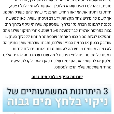
נראה המשטח המטונף ושאין מה לעשות בנוגע לכך, את אתם
טועים, ובהחלט רואים שהוא מלוכלך. אפשר להחזיר לכל רצפה,
חזית, גג וחניון את המראה החדש והמנצנץ שהיה להם כשרק הוקמו,
אך לשם כך נדרש ציוד מקצועי, ידע רב וניסיון עשיר. כאן למעשה
נכנסת לתמונה חברת נקי בלחץ, שמספקת שירותי ניקוי בלחץ מים
גבוה בפריסה ארצית כבר למעלה מ-15 שנה. אחרי הניקוי שלנו אתם
תתפלאו לגלות מה הצבע האמיתי שהסתתר מתחת ללכלוך העיקש
שנדבק בבטון או בחזית הבניין שלכם, ותבינו שכתמי שמן בחניון הם
לא גזירה משמים ושיש מה לעשות נגדם. אנחנו יכולים לנקות
כמעט כל משטח עם לחץ מים, וכל מה שנדרש מכם זה להרים אלינו
טלפון או להשאיר את הפרטים שלכם כאן באתר לקבלת הצעת
מחיר משתלמת שלא תרצו לפספס.
יתרונות הניקוי בלחץ מים גבוה