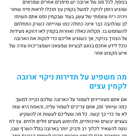
בנוסף, לכל סוג של ארובה יש סימנים אחרים שמראים
שהגיע הזמן לניקוי, למשל בקמין עץ תוכלו לראות פיח שחור
ויהיה ריח עוצמתי של עשן, בעוד שבקמין נפט אתם תשימו
לב שהלהבה כבר אינה כחולה כמו שהייתה כשרק התחלתם
להשתמש בו. תקלות כאלה ואחרות בקמין לאו דווקא מעידות
על הצורך בניקוי, אך כשנגיע אליכם כדי לנקות את הארובה
נוכל לידע אתכם בנוגע לבעיות שמצאנו ושמצריכות עזרה של
איש מקצוע אחר.
מה משפיע על תדירות ניקוי ארובה
לקמין עצים
אם אתם מעוניינים לשמור על הארובה שלכם נקייה למשך
כמה שיותר זמן, אתם צריכים לשמור עליה, והאמת היא שזה
לא עד כדי כך קשה. כל מה שעליכם לעשות זה להשקיע
בעצים יבשים ואיכותיים, ולהימנע מעצים זולים ולחים. עץ לח
נוטה להשאיר לכלוך רב ודביק יותר בארובה בגלל השרף שבו,
מה שמצריך מכם להזמין שירותי ניקיון לעיתים קרובות יותר.