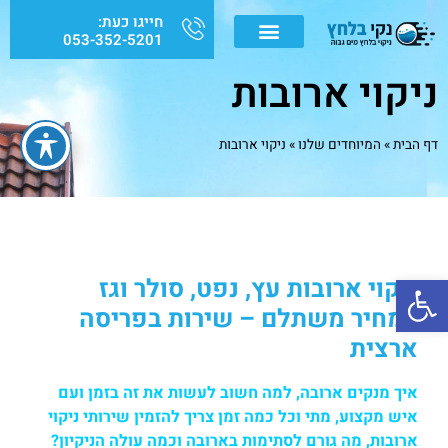
חייגו כעת:
053-352-5201
ניקוי ארובות
דף הבית
»
המיוחדים שלנו
»
ניקוי ארובות
פתח סרגל נגישות
ניקוי ארובות עץ, נפט, סולר וגז
במחיר משתלם – שירות בפריסה
ארצית
איך מנקים ארובה, למה חשוב לעשות את זה בזמן ועם
איש מקצוע, מתי וכל כמה זמן צריך להזמין שירותי ניקוי
ארובות, מה גורם לסתימות בארובה וכמה עולה הניקיון?