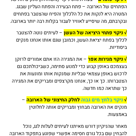
הפתחים של הארובה – פתח הבעירה והפתח העליון שבגג.
המטרה היא לנקות את כל הלכלוך והפיח שהצטבר בפתחים
ובקרבתם, מה שיסייע לאוויר לעבור בקלות רבה יותר בארובה.
√ ניקוי פתחי היציאה של העשן
– לעיתים נוטה להצטבר
לכלוך בפתח יציאת העשן, וכמובן שגם אותו אנחנו מנקים
ביסודיות.
√ ניקוי מגירות אפר
– את המגירה הזו אתם אמורים לרוקן
בעצמכם באופן קבוע כדי למנוע סתימה, כשביכולתכם גם
לרכוש באופן עצמאי טבליות שמנקות אותו ומונעות את
הצטברותו. כך או כך, אנחנו מקרצפים ומבריקים את המגירה
כך שתראה כמו חדשה.
√
ניקוי בלחץ מים גבוה
לחלק החיצוני של הארובה
–
מנקים את הארובה מבחוץ ומבריקים אותה לחלוטין
באמצעות.
מאחר שהניקיון דורש מאיתנו לעיתים לעלות לגג, נוכל
להבחין שם בכל גורם חסימה אפשרי שפוגע בתפקוד הארובה